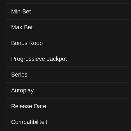
Min Bet
Max Bet
Bonus Koop
Progressieve Jackpot
Series
Autoplay
Release Date
Compatibiliteit