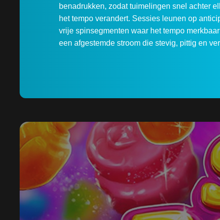
benadrukken, zodat tuimelingen snel achter e
het tempo verandert. Sessies leunen op anticip
vrije spinsegmenten waar het tempo merkbaa
een afgestemde stroom die stevig, pittig en v