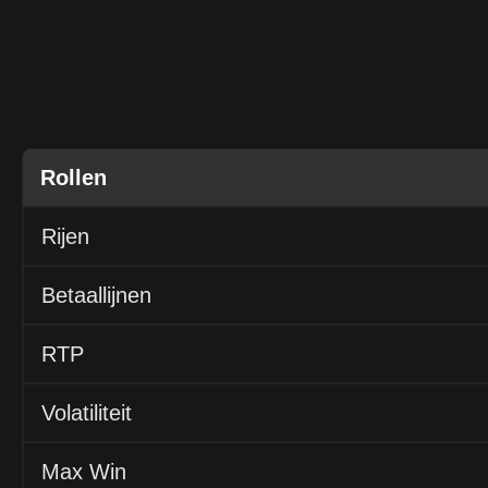
Rollen
Rijen
Betaallijnen
RTP
Volatiliteit
Max Win