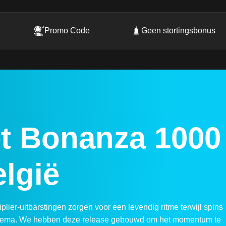
Promo Code
Geen stortingsbonus
t Bonanza 1000
elgië
plier-uitbarstingen zorgen voor een levendig ritme terwijl spins
pthema. We hebben deze release gebouwd om het momentum te