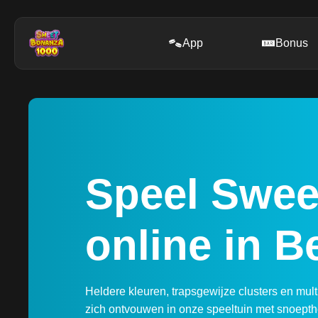
App
Bonus
Speel Swee
online in B
Heldere kleuren, trapsgewijze clusters en multi
zich ontvouwen in onze speeltuin met snoe