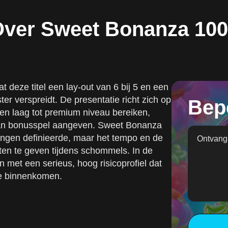
ver Sweet Bonanza 10
 deze titel een lay-out van 6 bij 5 en een
ter verspreidt. De presentatie richt zich op
Bep
 een laag tot premium niveau bereiken,
g van bonusspel aangeven. Sweet Bonanza
ingen definieerde, maar het tempo en de
Ontvang
ten te geven tijdens schommels. In de
n met een serieus, hoog risicoprofiel dat
me binnenkomen.