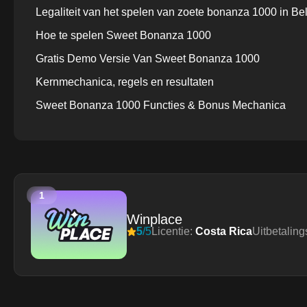
Legaliteit van het spelen van zoete bonanza 1000 in Be
Hoe te spelen Sweet Bonanza 1000
Gratis Demo Versie Van Sweet Bonanza 1000
Kernmechanica, regels en resultaten
Sweet Bonanza 1000 Functies & Bonus Mechanica
Zoete Bonanza 1000 RTP, volatiliteit en maximaal winst
Hoe Sweet Bonanza 1000 Verantwoord Aan te Boren
Sweet Bonanza 1000 Online Spelen Voor Echt Geld in 
1
Stortingen, Betalingen & Verantwoord spelen in België
Winplace
Mobiele versie van Sweet Bonanza 1000
5
/5
Licentie:
Costa Rica
Uitbetaling