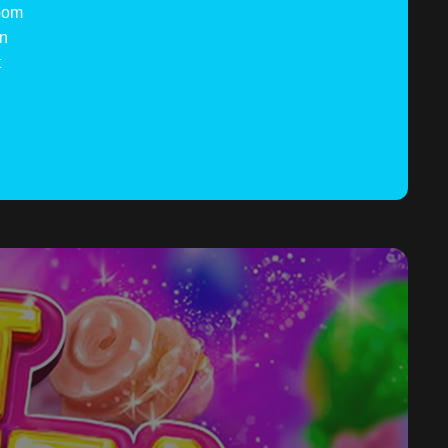
sbom
en
t